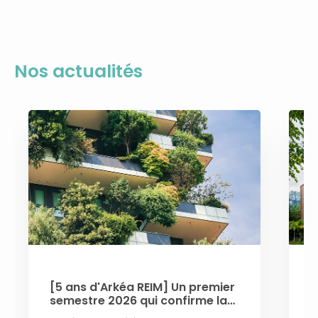
Nos actualités
[5 ans d'Arkéa REIM] Un premier
[
semestre 2026 qui confirme la
a
dynamique de croissance
T