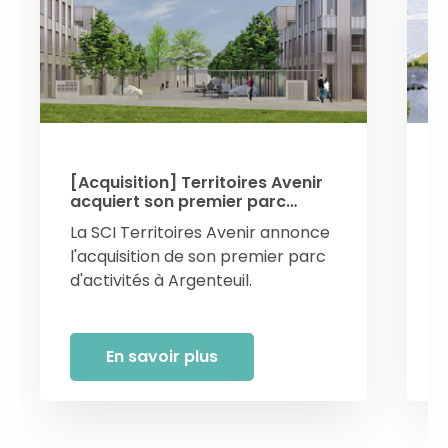
[Acquisition] Territoires Avenir
[
acquiert son premier parc
l
d'activités à Argenteuil
A
La SCI Territoires Avenir annonce
L
l'acquisition de son premier parc
s
d'activités à Argenteuil.
a
En savoir plus