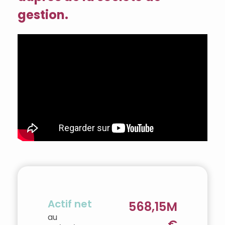
gestion.
Actif net
568,15M
au
€