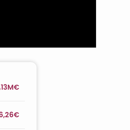
,13M€
6,26€