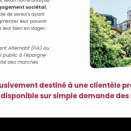
é, selon notre analyse,
gagement sociétal.
cile de seniors ayant
gmenter leur pouvoir
 leur bien en viager,
nt Alternatif (FIA) au
el public à l'épargne
orité des marchés
clusivement destiné à une clientèle p
 disponible sur simple demande des 