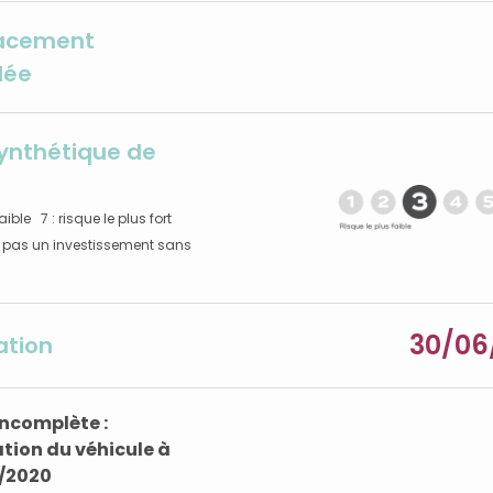
lacement
dée
synthétique de
faible 7 : risque le plus fort
ie pas un investissement sans
30/06
ation
ncomplète :
tion du véhicule à
7/2020