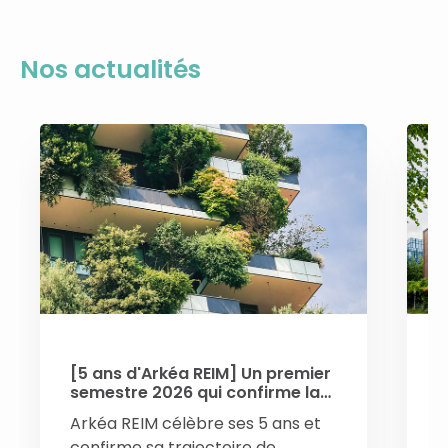
Nos actualités
[5 ans d'Arkéa REIM] Un premier
[
semestre 2026 qui confirme la
a
dynamique de croissance
T
Arkéa REIM célèbre ses 5 ans et
L
confirme sa trajectoire de
u