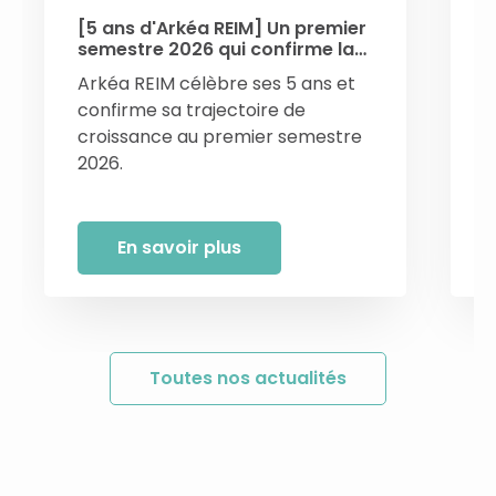
[5 ans d'Arkéa REIM] Un premier
[
semestre 2026 qui confirme la
a
dynamique de croissance
T
Arkéa REIM célèbre ses 5 ans et
L
confirme sa trajectoire de
u
croissance au premier semestre
d
2026.
En savoir plus
Toutes nos actualités